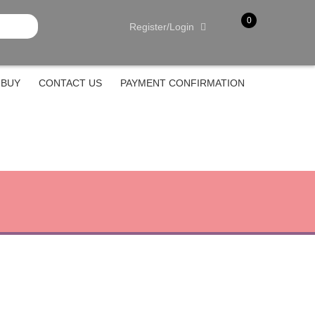
0
Register/Login
item(s)
-
Rp.
0
 BUY
CONTACT US
PAYMENT CONFIRMATION