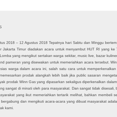
S
stus 2018 – 12 Agustus 2018 Tepatnya hari Sabtu dan Minggu berte
r Jakarta Timur diadakan acara untuk menyambut HUT RI yang ke 
i Lomba yang mengikut sertakan warga sekitar, music live, bazar kuline
and pameran yang disewakan untuk memeriahkan acara tersebut. Winn 
usias warga dalam acara ini, salah satu cara untuk memperkenalka
memesarkan prodak alangkah lebih baik jika public sasaran menget
yak prodak Winn Gas yang dipasarkan sekaligus diperkenalkan dalam 
g sangat di minati oleh para masyarakat. Dan sangat tidak disesali
yarakat yang ikut memeriahkan tertarik melihat, bahkan membeli sek
 bergabung dan mengikuti acara-acara yang dibuat masyarakat adala
ak kami.