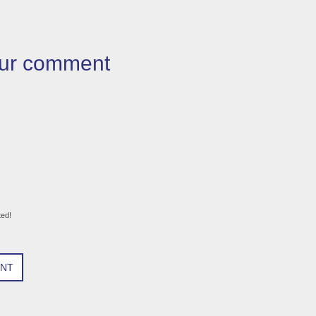
ur comment
ted!
ENT