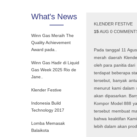
What's News
KLENDER FESTIVE
15
AUG
0 COMMENT
Winn Gas Meraih The
Quality Achievement
Award pada..
Pada tanggal 11 Agu
merah daerah Klende
Winn Gas Hadir di Liquid
oleh para panitia dar
Gas Week 2025 Rio de
terdapat beberapa st
Jane..
tersebut, banyak ant
menurut kami dalam 
Klender Festive
akan dipasarkan. Ban
Indonesia Build
Kompor Model 888 yan
Technology 2017
tersebut membuat mas
bahwa keaktifan Kami
Lomba Memasak
lebih dalam akan prod
Balaikota